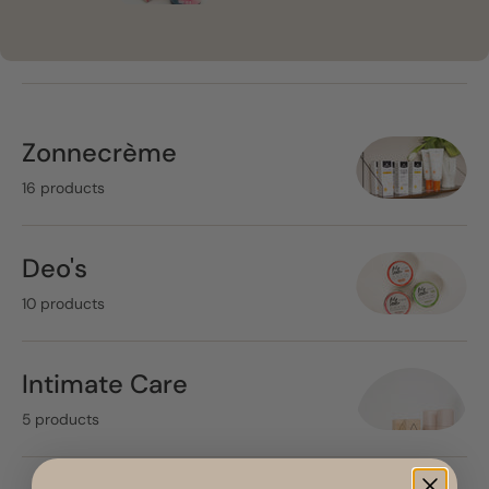
Zonnecrème
16 products
Deo's
10 products
Intimate Care
5 products