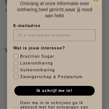
Scrub
Ontvang al onze informatie over
ontharing,heel gericht,waar jij nood
3 products
aan hebt
E-mailadres
klanten zeggen
Wat is jouw interesse?
Wat onze
Brazilian Sugar
Laserontharing
Suikerontharing
Zwangerschap & Postpartum
Altijd fijne ervaring, ook met nieuwe specialists. Ik ben
Ik schrijf me in!
redelijk introvert,
maar nog nooit langer dan 5 min
Accept marketing
nerveus/ongemakkelijk gevoeld. Wat voor
Door me in te schrijven ga ik
akkoord met het ontvangen van
mij echt opvallend weinig is!